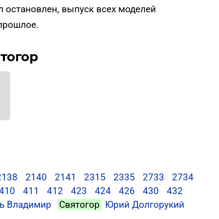
ыл остановлен, выпуск всех моделей
прошлое.
тогор
2138
2140
2141
2315
2335
2733
2734
410
411
412
423
424
426
430
432
ь Владимир
Святогор
Юрий Долгорукий