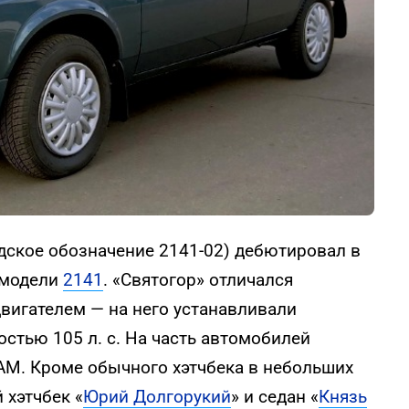
дское обозначение 2141-02) дебютировал в
 модели
2141
. «Святогор» отличался
игателем — на него устанавливали
стью 105 л. с. На часть автомобилей
АМ. Кроме обычного хэтчбека в небольших
 хэтчбек «
Юрий Долгорукий
» и седан «
Князь