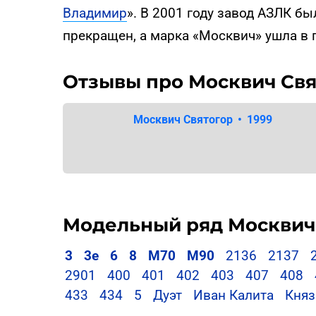
Владимир
». В 2001 году завод АЗЛК б
прекращен, а марка «Москвич» ушла в 
Отзывы про Москвич Свя
Москвич Святогор
•
1999
Модельный ряд Москвич
3
3е
6
8
М70
М90
2136
2137
2901
400
401
402
403
407
408
433
434
5
Дуэт
Иван Калита
Княз