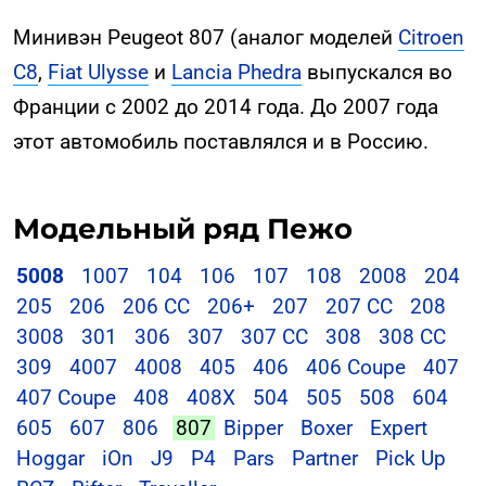
Минивэн Peugeot 807 (аналог моделей
Citroen
C8
,
Fiat Ulysse
и
Lancia Phedra
выпускался во
Франции с 2002 до 2014 года. До 2007 года
этот автомобиль поставлялся и в Россию.
Модельный ряд Пежо
5008
1007
104
106
107
108
2008
204
205
206
206 CC
206+
207
207 CC
208
3008
301
306
307
307 CC
308
308 CC
309
4007
4008
405
406
406 Coupe
407
407 Coupe
408
408X
504
505
508
604
605
607
806
807
Bipper
Boxer
Expert
Hoggar
iOn
J9
P4
Pars
Partner
Pick Up