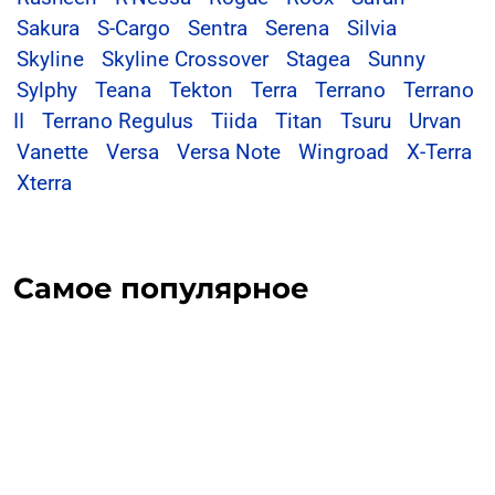
Sakura
S-Cargo
Sentra
Serena
Silvia
Skyline
Skyline Crossover
Stagea
Sunny
Sylphy
Teana
Tekton
Terra
Terrano
Terrano
II
Terrano Regulus
Tiida
Titan
Tsuru
Urvan
Vanette
Versa
Versa Note
Wingroad
X-Terra
Xterra
Самое популярное