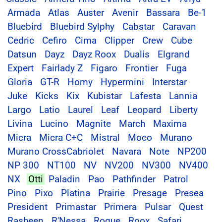
Armada
Atlas
Auster
Avenir
Bassara
Be-1
Bluebird
Bluebird Sylphy
Cabstar
Caravan
Cedric
Cefiro
Cima
Clipper
Crew
Cube
Datsun
Dayz
Dayz Roox
Dualis
Elgrand
Expert
Fairlady Z
Figaro
Frontier
Fuga
Gloria
GT-R
Homy
Hypermini
Interstar
Juke
Kicks
Kix
Kubistar
Lafesta
Lannia
Largo
Latio
Laurel
Leaf
Leopard
Liberty
Livina
Lucino
Magnite
March
Maxima
Micra
Micra C+C
Mistral
Moco
Murano
Murano CrossCabriolet
Navara
Note
NP200
NP 300
NT100
NV
NV200
NV300
NV400
NX
Otti
Paladin
Pao
Pathfinder
Patrol
Pino
Pixo
Platina
Prairie
Presage
Presea
President
Primastar
Primera
Pulsar
Quest
Rasheen
R'Nessa
Rogue
Roox
Safari