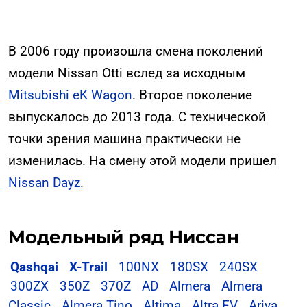
В 2006 году произошла смена поколений
модели Nissan Otti вслед за исходным
Mitsubishi eK Wagon
. Второе поколение
выпускалось до 2013 года. С технической
точки зрения машина практически не
изменилась. На смену этой модели пришел
Nissan Dayz
.
Модельный ряд Ниссан
Qashqai
X-Trail
100NX
180SX
240SX
300ZX
350Z
370Z
AD
Almera
Almera
Classic
Almera Tino
Altima
Altra EV
Ariya