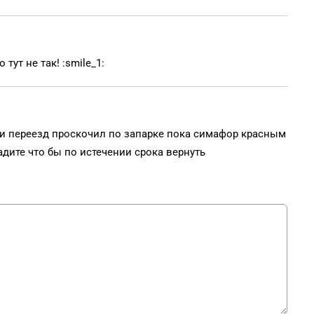
 тут не так! :smile_1:
ли переезд проскочил по запарке пока симафор красным
адите что бы по истечении срока вернуть