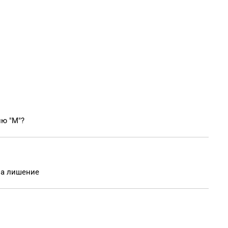
ию "М"?
за лишение