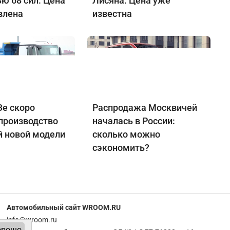
ю 68 сил. Цена
Лисяна. Цена уже
влена
известна
е скоро
Распродажа Москвичей
 производство
началась в России:
й новой модели
сколько можно
сэкономить?
Автомобильный сайт WROOM.RU
info@wroom.ru
орошо