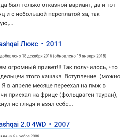
гда был только отказной вариант, да и тот
ц и с небольшой переплатой за, так
ую,
...
Qashqai Люкс
•
2011
 добавлено 18 декабря 2016 (обновлено 19 января 2018)
сем огромный привет!!! Так получилось, что
адельцем этого кашака. Вступление. (можно
) Я в апреле месяце переехал на пмж в
очи приехал на фрице (фольцваген тауран),
нул не глядя и взял себе
...
ashqai 2.0 4WD
•
2007
влено 8 ноября 2008