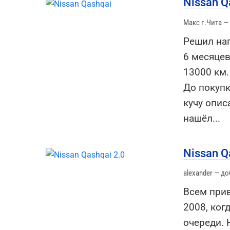
Nissan Q
Макс г.Чита —
Решил нап
6 месяцев
13000 км.
До покупк
кучу опис
нашёл
...
Nissan Q
alexander — д
Всем прив
2008, ког
очереди. 