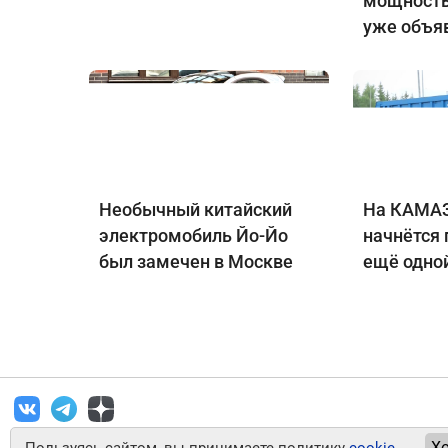
мощность
уже объя
Необычный китайский
На КАМАЗ
электромобиль Йо-Йо
начнётся
был замечен в Москве
ещё одно
Х