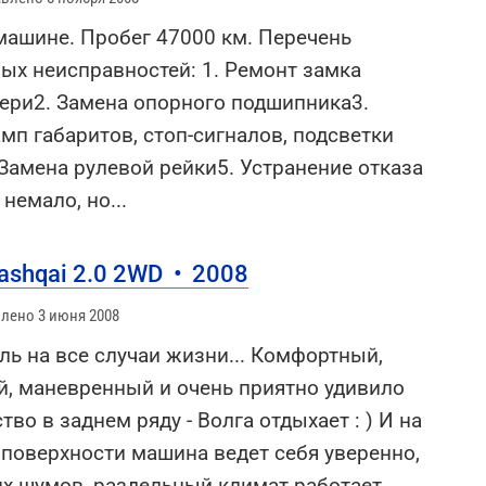
машине. Пробег 47000 км. Перечень
ых неисправностей: 1. Ремонт замка
ери2. Замена опорного подшипника3.
мп габаритов, стоп-сигналов, подсветки
Замена рулевой рейки5. Устранение отказа
 немало, но
...
ashqai 2.0 2WD
•
2008
лено 3 июня 2008
ь на все случаи жизни... Комфортный,
й, маневренный и очень приятно удивило
тво в заднем ряду - Волга отдыхает : ) И на
поверхности машина ведет себя уверенно,
их шумов, раздельный климат работает
...