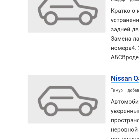
Кратко о 
устраненн
задней дв
Замена ла
номера4. 
АБСВроде
Nissan Q
Тимур — добав
Автомобил
уверенны
пространс
неровной 
нет лишн