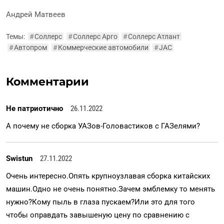
Андрей Матвеев
Темы:
#
Соллерс
#
Соллерс Арго
#
Соллерс Атлант
#
Автопром
#
Коммерческие автомобили
#
JAC
Комментарии
Не патриотично
26.11.2022
А почему не сборка УАЗов-Головастиков с ГАЗелями?
Swistun
27.11.2022
Очень интересно.Опять крупноузлавая сборка китайских
машин.Одно не очень понятно.Зачем эмблемку то менять
нужно?Кому пыль в глаза пускаем?Или это для того
чтобы оправдать завышеную цену по сравнению с