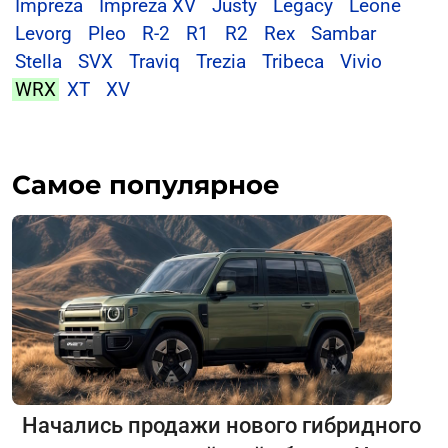
Impreza
Impreza XV
Justy
Legacy
Leone
Levorg
Pleo
R-2
R1
R2
Rex
Sambar
Stella
SVX
Traviq
Trezia
Tribeca
Vivio
WRX
XT
XV
Самое популярное
Начались продажи нового гибридного