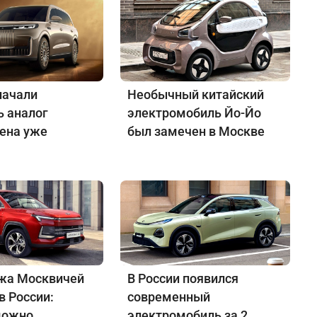
начали
Необычный китайский
ь аналог
электромобиль Йо-Йо
Цена уже
был замечен в Москве
жа Москвичей
В России появился
в России:
современный
можно
электромобиль за 2