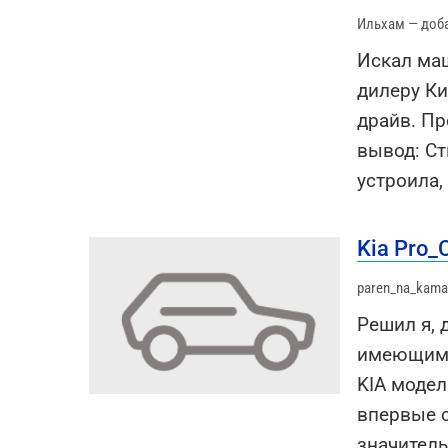
Ильхам — доб
Искал маш
дилеру Ки
драйв. Пр
вывод: Ст
устроила,
Kia Pro
paren_na_kama
Решил я, 
имеющимс
KIA модел
впервые с
значитель