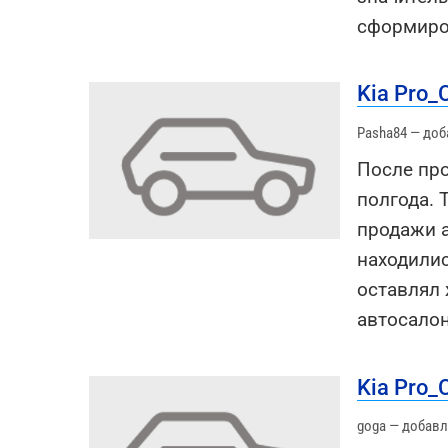
сформиро
Kia Pro
Pasha84 — доб
После про
полгода. 
продажи а
находили
оставлял
автосало
Kia Pro
goga — добавл