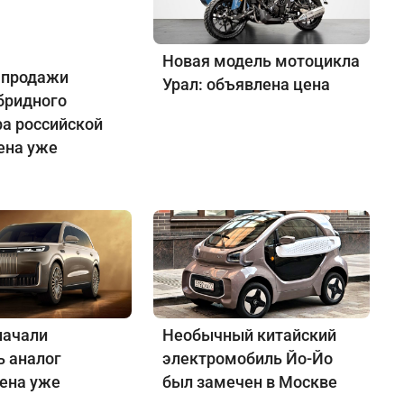
Новая модель мотоцикла
 продажи
Урал: объявлена цена
бридного
ра российской
ена уже
начали
Необычный китайский
ь аналог
электромобиль Йо-Йо
Цена уже
был замечен в Москве