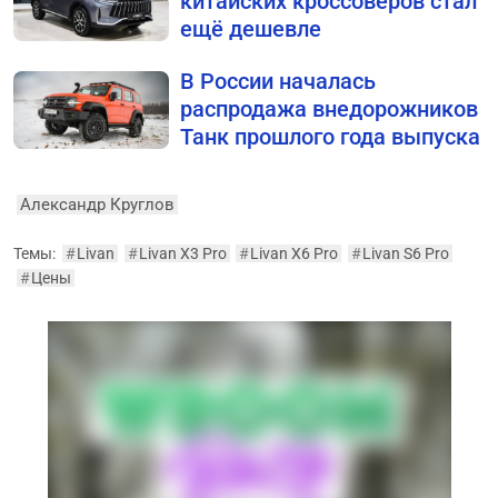
китайских кроссоверов стал
ещё дешевле
В России началась
распродажа внедорожников
Танк прошлого года выпуска
Александр Круглов
Темы:
#
Livan
#
Livan X3 Pro
#
Livan X6 Pro
#
Livan S6 Pro
#
Цены