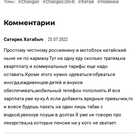
Темы:
#
Changan
#
Changan Uni-K
#
Китай
#
Новинки
Комментарии
Сатирик Хатабыч
25.07.2022
Простому честному россиянину и мотоблок китайский
ныне не по карману.Тут на одну еду сколько тратим,на
квартплату и коммунальные тарифы еще надо
оставить.Кроме этого нужно одеваться-обуваться
иногда,иждивенцев-детей и внуков
обеспечивать,мобильный телефон пополнять.И вся
зарплата уже ку-ку.А если добавить вредные привычки,то
и вовсе будешь пахать на один лишь табак с
водкой,увязнув поуши в долгах.Я уже не говорю про
лекарства,на которые пенсии ни у кого не хватает.