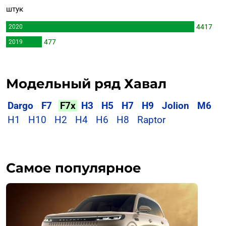
штук
4417
2020
477
2019
Модельный ряд Хавал
Dargo
F7
F7x
H3
H5
H7
H9
Jolion
M6
H1
H10
H2
H4
H6
H8
Raptor
Самое популярное