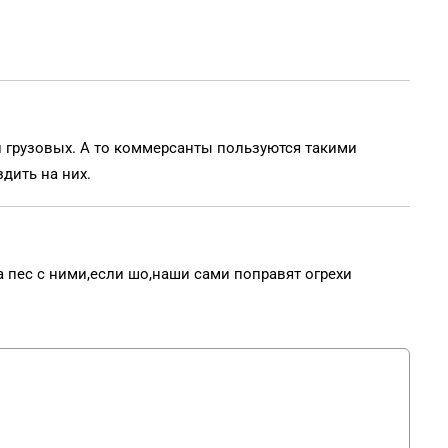
 и грузовых. А то коммерсанты пользуются такими
здить на них.
а пес с ними,если шо,наши сами поправят огрехи