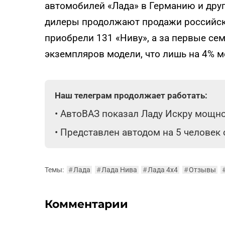
автомобилей «Лада» в Германию и дру
дилеры продолжают продажи российск
приобрели 131 «Ниву», а за первые се
экземпляров модели, что лишь на 4% м
Наш телеграм продолжает работать:
•
АвтоВАЗ показал Ладу Искру мощнос
•
Представлен автодом на 5 человек
Темы:
#
Лада
#
Лада Нива
#
Лада 4х4
#
Отзывы
Комментарии