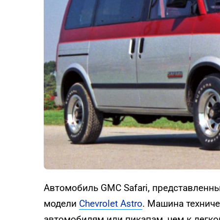
Автомобиль GMC Safari, представленны
модели
Chevrolet Astro
. Машина технич
автомобилям или пикапам, чем к легк