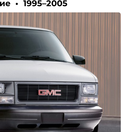
ние
•
1995–2005