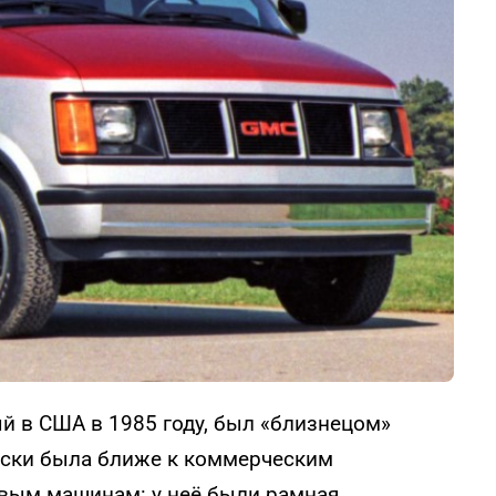
й в США в 1985 году, был «близнецом»
ески была ближе к коммерческим
овым машинам: у неё были рамная