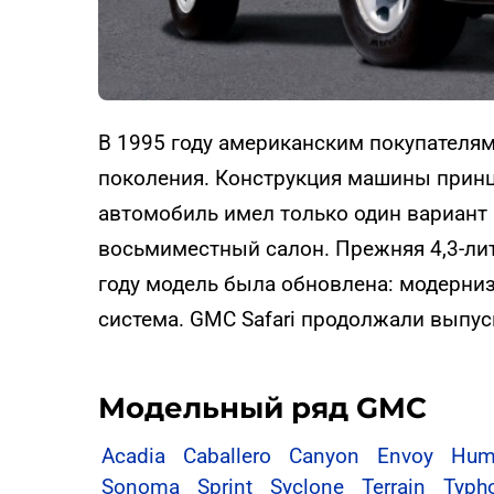
В 1995 году американским покупателям
поколения. Конструкция машины принц
автомобиль имел только один вариант 
восьмиместный салон. Прежняя 4,3-лит
году модель была обновлена: модерни
система. GMC Safari продолжали выпуск
Модельный ряд GMC
Acadia
Caballero
Canyon
Envoy
Hum
Sonoma
Sprint
Syclone
Terrain
Typh