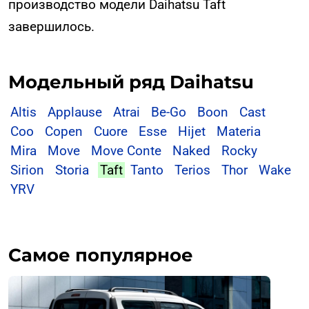
производство модели Daihatsu Taft
завершилось.
Модельный ряд Daihatsu
Altis
Applause
Atrai
Be-Go
Boon
Cast
Coo
Copen
Cuore
Esse
Hijet
Materia
Mira
Move
Move Conte
Naked
Rocky
Sirion
Storia
Taft
Tanto
Terios
Thor
Wake
YRV
Самое популярное