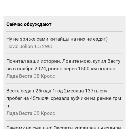
Сейчас обсуждают
Ну не зря же сами китайцы на них не ездят)
Haval Jolion 1.5 2WD
Почитал ваши истории. Ловите мою, купил Весту
св в ноябре 2024, ровно через 1500 км полнос…
Лада Веста СВ Кросс
Веста седан 25года 1год 2месяца 137тысяч
пробег на 45тысяч срезала зубчики на ремне грм
н…
Лада Веста СВ Кросс
Самому не смешно! Экспаты управленцы ездили