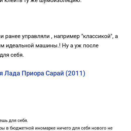
 и клеить ту же шумоизоляцию.
и ранее управляли , например "классикой", а
ом идеальной машины.! Ну а уж после
для себя.
 Лада Приора Сарай (2011)
ешь для себя.
оры в бюджетной иномарке ничего для себя нового не