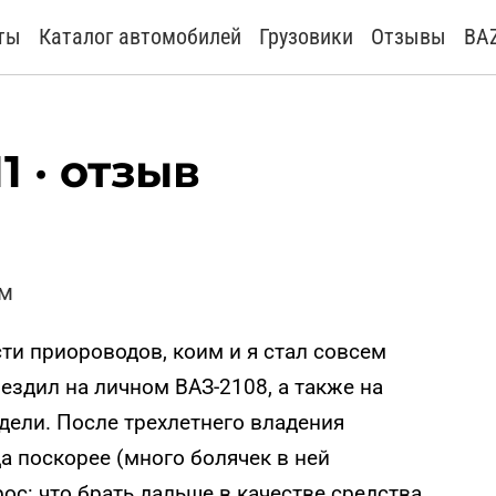
ты
Каталог автомобилей
Грузовики
Отзывы
BA
1 · отзыв
км
ти приороводов, коим и я стал совсем
 ездил на личном ВАЗ-2108, а также на
одели. После трехлетнего владения
да поскорее (много болячек в ней
ос: что брать дальше в качестве средства