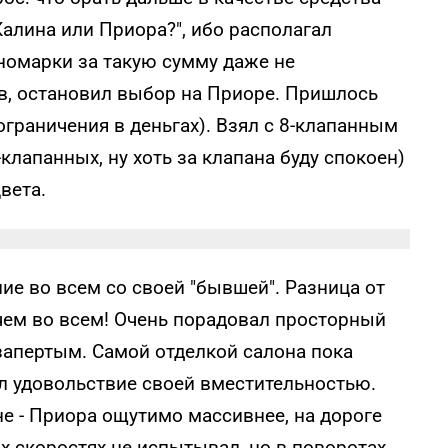
алина или Приора?", ибо располагал
номарки за такую сумму даже не
в, остановил выбор на Приоре. Пришлось
ограничения в деньгах). Взял с 8-клапанным
лапанных, ну хоть за клапана буду спокоен)
вета.
ие во всем со своей "бывшей". Разница от
чем во всем! Очень порадовал просторный
 запертым. Самой отделкой салона пока
л удовольствие своей вместительностью.
е - Приора ощутимо массивнее, на дороге
х скоростях не испытывал, но в поворотах