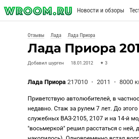
Новости и обзоры
Тес
Отзывы
Лада
Лада Приора
Лада Приора 201
Добавил шурген
18.01.2012
✦
3
Лада Приора
217010
•
2011
•
8000 
Приветствую автолюбителей, в частнос
недавно. Стаж за рулем 7 лет. До этого
служебных ВАЗ-2105, 2107 и на 14-й м
"восьмеркой" решил расстаться с ней, 
накопилось). Одновременно встал вопр