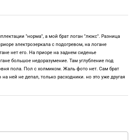
плектации "норма", a мой брат логан "люкс". Разница
приоре электрозеркала с подогревом, на логане
гане нет его. На приоре на заднем сиденье
логане большое недоразумение. Там углубление под
овня пола. Пол с холмиком. Жаль фото нет. Сам брат
о на ней не депал, только расходники. но это уже другая