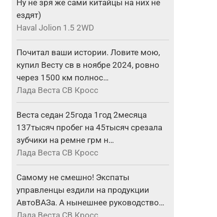
Ну не зря же сами китайцы на них не
ездят)
Haval Jolion 1.5 2WD
Почитал ваши истории. Ловите мою,
купил Весту св в ноябре 2024, ровно
через 1500 км полнос…
Лада Веста СВ Кросс
Веста седан 25года 1год 2месяца
137тысяч пробег на 45тысяч срезала
зубчики на ремне грм н…
Лада Веста СВ Кросс
Самому не смешно! Экспаты
управленцы ездили на продукции
АвтоВАЗа. А нынешнее руководство…
Лада Веста СВ Кросс