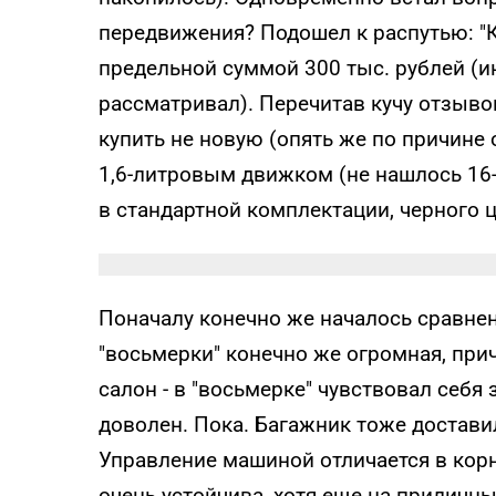
передвижения? Подошел к распутью: "К
предельной суммой 300 тыс. рублей (и
рассматривал). Перечитав кучу отзыво
купить не новую (опять же по причине 
1,6-литровым движком (не нашлось 16-к
в стандартной комплектации, черного ц
Поначалу конечно же началось сравнен
"восьмерки" конечно же огромная, при
салон - в "восьмерке" чувствовал себя
доволен. Пока. Багажник тоже достави
Управление машиной отличается в корн
очень устойчива, хотя еще на приличны