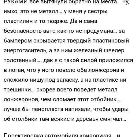
РУКАМИ все вытянули обратно на места… ну,
имхо, это не металл… у меня у сестры
пластилин и то тверже. Да и сама
безопасность авто как-то не продумана… за
бампером скрывается твердый пластиковый
энергогаситель, а за ним железный швелер
толстенный…. дак я с такой силой приложился
в логан, что у него повело оба лонжерона и
сложило нишу под запаску, а на пластике ни
трещинки… скорее всего поведет металл
лонжеронов, чем сломает этот отбойник….
лучше бы пенопласта напихали, чтобы удары
об столбики там всякие и деревья смягчал…
Проектировка автомобиля криворукая… и