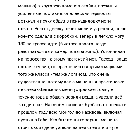
машина) в круговую поменял стойки, пружины
усиленные поставил, опелевский термостат
воткнул и печку обдув в принудиловку ноги -
стекло. Всю подвеску перетрясли и укрепили, плюс
кое-что сделали с коробкой. Теперь в лёгкую могу
180 по трассе идти (быстрее просто негде
разогнаться да и камер понатыркано). Устойчивая
на поворотах - к этому претензий нет. Расход - ваще
нюхает бензин, по сравнению с другими марками
того же класса - тем же логаном. Это очень
существенно, потому как с машины я практически
не слезаю.Багажник меня устраивает: сыну в
течение года в общагу возили вещи, а увезли всё
за один раз. На своём танке из Кузбасса, проехал в
прошлом году всю Монголию насквозь, включая
пустыню Гоби. Кто бы что ни говорил - машина
стоит своих денег, а если за ней следить и чуть