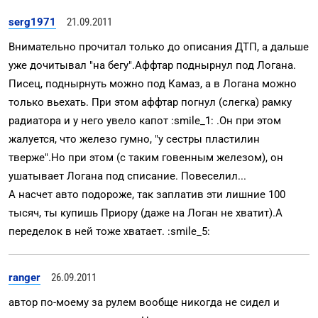
serg1971
21.09.2011
Внимательно прочитал только до описания ДТП, а дальше
уже дочитывал "на бегу".Аффтар поднырнул под Логана.
Писец, поднырнуть можно под Камаз, а в Логана можно
только вьехать. При этом аффтар погнул (слегка) рамку
радиатора и у него увело капот :smile_1: .Он при этом
жалуется, что железо гумно, "у сестры пластилин
тверже".Но при этом (с таким говенным железом), он
ушатывает Логана под списание. Повеселил...
А насчет авто подороже, так заплатив эти лишние 100
тысяч, ты купишь Приору (даже на Логан не хватит).А
переделок в ней тоже хватает. :smile_5:
ranger
26.09.2011
автор по-моему за рулем вообще никогда не сидел и