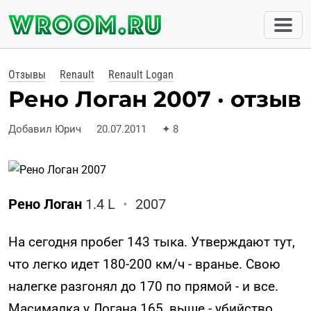
Отзывы
Renault
Renault Logan
Рено Логан 2007 · отзыв
Добавил Юрич
20.07.2011
✦
8
Рено Логан
1.4 L
•
2007
На сегодня пробег 143 тыка. Утверждают тут,
что легко идет 180-200 км/ч - вранье. Свою
налегке разгонял до 170 по прямой - и все.
Масималка у Логана 165, выше - убийство