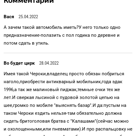
Комментарии
Вася
25.04.2022
А зачем такой автомобиль иметь?У него только одно
предназначение-полазить с пол годика по деревне и
потом сдать в утиль.
Во будет цирк
28.04.2022
Имея такой Чероки,владелец просто обязан побриться
наголо,приобрести антикварный мобильник,года эдак
1996,а так же малиновый пиджак,темные очки тех же
лет.И сверкая лысиной с пудовой золотой цепью на
шее,громко по мобиле "выяснять базар".И да:пустым на
таком Чероки ездить нельзя-там обязательно должна
сидеть бритоголовая братва с "Калашами"(сейчас можно
и охолощенными,или пневматами).И про распальцовку не