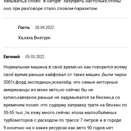
забывать,а слово "в натуре" зазубрить настолько,чтобы
оно при разговоре стало словом-паразитом.
Гость
28.04.2022
Ха,хаха.Внатуре.
Евгений
05.05.2022
Нормальная машина в своё время.но как говорится всему
своё время.раньше кайфовал от таких машин ,были чирок
2001г,форд экспедишн,эскалейд -это самые моторные
американцы из моих авто,но сейчас бы не
купил,наверное.раньше не задумывался за бензин,а со
временем понял ,что содержу заправку тратя на бензин по
35-55 тыс ,тк езжу много.сейчас эпоха малообъёмных
турбомоторов с расходом по трассе 7 литров и в городе
9.конечно ни о каких ресурсах как авто 90 годов нет