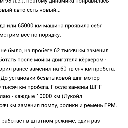
 98 л.с.), поэтому динамика понравилась
овый авто есть новый...
года или 65000 км машина проявила себя
мотрим все по порядку:
 не было, на пробеге 62 тысяч км заменил
ботать после мойки двигателя кёрхером -
орил ранее заменил на 60 тысяч км пробега,
 До установки безвтыковой шпг мотор
0 тысяч км пробега. После замены ШПГ
елаю - каждые 10000 км (Лукойл
ысяч км заменил помпу, ролики и ремень ГРМ.
е работает в штатном режиме, один раз