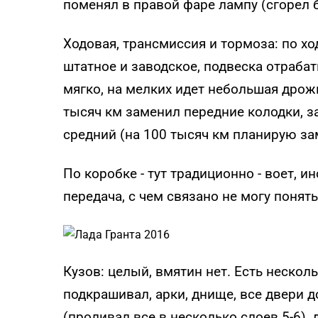
поменял в правой фаре лампу (сгорел 
Ходовая, трансмиссия и тормоза: по хо
штатное и заводское, подвеска отраба
мягко, на мелких идет небольшая дрож
тысяч км заменил передние колодки, за
средний (на 100 тысяч км планирую за
По коробке - тут традиционно - воет, и
передача, с чем связано не могу понять
Кузов: целый, вмятин нет. Есть нескол
подкрашивал, арки, днище, все двери 
(проливал все в несколько слоев 5-6),