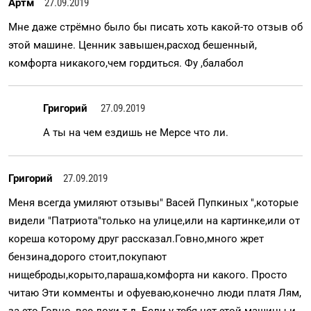
Артм
27.09.2019
Мне даже стрёмно было бы писать хоть какой-то отзыв об
этой машине. Ценник завышен,расход бешенный,
комфорта никакого,чем гордиться. Фу ,балабол
Григорий
27.09.2019
А ты на чем ездишь не Мерсе что ли.
Григорий
27.09.2019
Меня всегда умиляют отзывы" Васей Пупкиных ",которые
видели "Патриота"только на улице,или на картинке,или от
кореша которому друг рассказал.Говно,много жрет
бензина,дорого стоит,покупают
нищеброды,корыто,параша,комфорта ни какого. Просто
читаю Эти комменты и офуеваю,конечно люди платя Лям,
за это Говно, все лохи т.д. Если у тебя нет этой машины и