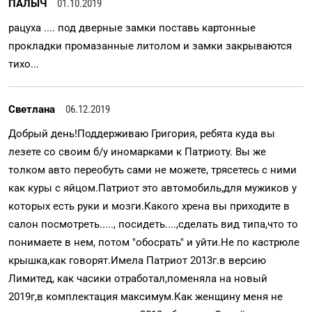
ПАЛЫЧ
01.10.2019
рацуха .... под дверные замки поставь картонные
прокладки промазанные литолом и замки закрываются
тихо...
Светлана
06.12.2019
Добрый день!Поддерживаю Григория, ребята куда вы
лезете со своим б/у иномарками к Патриоту. Вы же
толком авто переобуть сами не можете, трясетесь с ними
как куры с яйцом.Патриот это автомобиль,для мужиков у
которых есть руки и мозги.Какого хрена вы приходите в
салон посмотреть....., посидеть....,сделать вид типа,что то
понимаете в нем, потом "обосрать" и уйти.Не по кастрюле
крышка,как говорят.Имела Патриот 2013г.в версию
Лимитед, как часики отработал,поменяла на новый
2019г,в комплектация максимум.Как женщину меня не