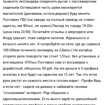
лыжного экспандера соединить рычаг с пассажирским
сиденьем.Оставшаяся часть шума маскируется
магнитолой (динамики, кстати,дерьмо) буду менять.
Поставил ГБО (на заводе на полный привод не ставят -
идиоты, им 40тыс. не нужно).Расход по городу 19-20л
(цена газа 23.90). Почитайте отзывы о мерседесе или
Форд транзит, тоже найдете негатив. Идеального и
вечного ничего нет. А попробуйте на селе, где до сервиса
100-200км починить иномарку за 2,5млн.( На китайце
сгорело реле поворота так стоит 1,5тыс. без установки, а
вся машина -370тыс.Поставил сам от восьмерки с
доработкой, обошлось 90 руб. На эти деньги я 3 профика
искатаю и все будут на гарантии аж 12 лет. Так что если
руки растут из нужного места и голова варит - Профи Ваш,
а если нет - сидите на диване и забивайте своими
"стонаниями" интернет. Рад общению с
единомышленниками. Есть много идей по дальнейшей
модернизации профика в плане удобств эксплуатации.