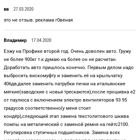
вв
27.03.2020
это не отзыв. реклама г0веная
Владимир
17.04.2020
Езжу на Профике второй год. Очень доволен авто. Гружу
не более 900кг т.к думаю на более он не расчитан.
Доработать авто пришлось конечно. Первым делом надо
выбросить вискомуфту и заменить её на крыльчатку
406дв,далее заменить патрубки печки на итальянские
мягкие(заводские с новья трескаются),после прошивка е2
от паулюса с включением электро вентиляторов 93 95
градусов соответственно(у меня стоит
кондёр),следующий этап замена текстолитового шкива
помпы на металический с заменой ремня на гейтс2100.
Регулировка ступичных подшипников. Замена всех