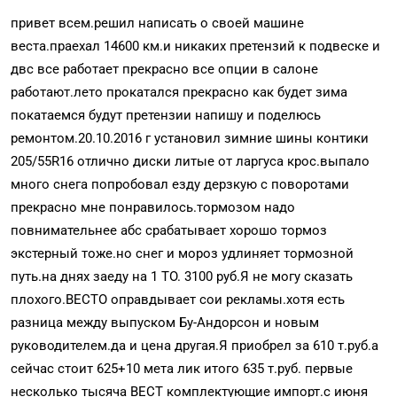
привет всем.решил написать о своей машине
веста.праехал 14600 км.и никаких претензий к подвеске и
двс все работает прекрасно все опции в салоне
работают.лето прокатался прекрасно как будет зима
покатаемся будут претензии напишу и поделюсь
ремонтом.20.10.2016 г установил зимние шины контики
205/55R16 отлично диски литые от ларгуса крос.выпало
много снега попробовал езду дерзкую с поворотами
прекрасно мне понравилось.тормозом надо
повнимательнее абс срабатывает хорошо тормоз
экстерный тоже.но снег и мороз удлиняет тормозной
путь.на днях заеду на 1 ТО. 3100 руб.Я не могу сказать
плохого.ВЕСТО оправдывает сои рекламы.хотя есть
разница между выпуском Бу-Андорсон и новым
руководителем.да и цена другая.Я приобрел за 610 т.руб.а
сейчас стоит 625+10 мета лик итого 635 т.руб. первые
несколько тысяча ВЕСТ комплектующие импорт.с июня