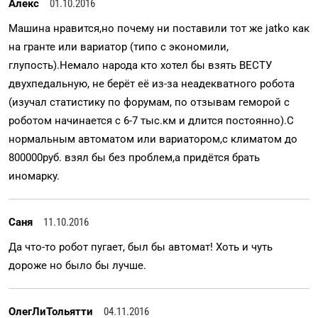
Алекс
01.10.2016
Машина нравится,но почему ни поставили тот же jatko как
на гранте или вариатор (типо с экономили,
глупость).Немало народа кто хотел бы взять ВЕСТУ
двухпедальную, не берёт её из-за неадекватного робота
(изучал статистику по форумам, по отзывам геморой с
роботом начинается с 6-7 тыс.км и длится постоянно).С
нормальным автоматом или вариатором,с климатом до
800000руб. взял бы без проблем,а придётся брать
иномарку.
Саня
11.10.2016
Да что-то робот пугает, был бы автомат! Хоть и чуть
дороже но было бы лучше.
ОлегЛиТольятти
04.11.2016