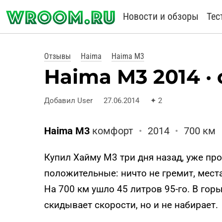
Новости и обзоры
Тес
Отзывы
Haima
Haima M3
Haima M3 2014 ·
Добавил User
27.06.2014
✦
2
Haima M3
комфорт
•
2014
•
700 км
Купил Хайму М3 три дня назад, уже про
положительные: ничто не гремит, мест
На 700 км ушло 45 литров 95-го. В гор
скидывает скорости, но и не набирает.