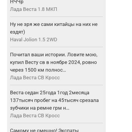
НЧЧр
Лада Веста 1.8 МКП
Ну не зря же сами китайцы на них не
ездят)
Haval Jolion 1.5 2WD
Почитал ваши истории. Ловите мою,
купил Весту св в ноябре 2024, ровно
через 1500 км полнос…
Лада Веста СВ Кросс
Веста седан 25года 1год 2месяца
137тысяч пробег на 45тысяч срезала
зубчики на ремне грм н…
Лада Веста СВ Кросс
Самому не смешно! Экспаты