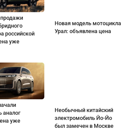
 продажи
Новая модель мотоцикла
бридного
Урал: объявлена цена
ра российской
ена уже
начали
Необычный китайский
ь аналог
электромобиль Йо-Йо
Цена уже
был замечен в Москве