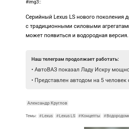
#img3::
Серийный Lexus LS нового поколения д
с традиционными силовыми агрегатами.
может появиться и водородная версия.
Наш телеграм продолжает работать:
•
АвтоВАЗ показал Ладу Искру мощнос
•
Представлен автодом на 5 человек
Александр Круглов
Темы:
#
Lexus
#
Lexus LS
#
Концепты
#
Водородом