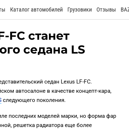
ты
Каталог автомобилей
Грузовики
Отзывы
BA
F-FC станет
ого седана LS
дставительский седан Lexus LF-FC.
ком автосалоне в качестве концепт-кара,
S
следующего поколения.
иле последних моделей марки, но форма фар
рной, решетка радиатора еще более