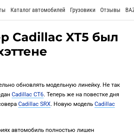
ты
Каталог автомобилей
Грузовики
Отзывы
BA
 Cadillac XT5 был
хэттене
ельно обновлять модельную линейку. Не так
едан
Cadillac CT6
. Теперь же на повестке дня
совера
Cadillac SRX
. Новую модель
Cadillac
фиях автомобиль полностью лишен