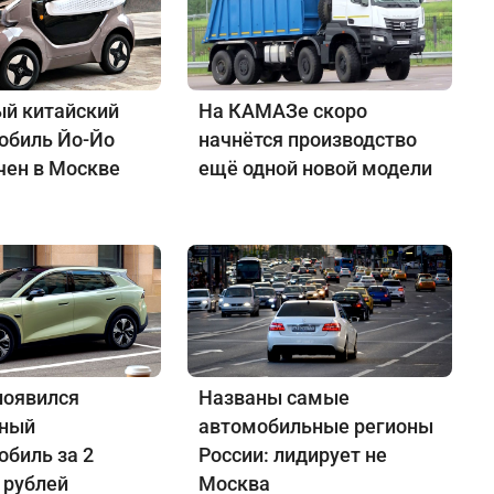
й китайский
На КАМАЗе скоро
обиль Йо-Йо
начнётся производство
чен в Москве
ещё одной новой модели
появился
Названы самые
нный
автомобильные регионы
обиль за 2
России: лидирует не
 рублей
Москва