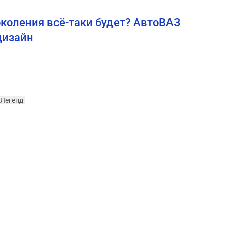
околения всё-таки будет? АвтоВАЗ
дизайн
 Легенд