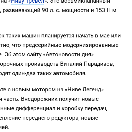
на «
Ниву Тревел
». Это восьмиклапанный
, развивающий 90 л. с. мощности и 153 Н·м
к таких машин планируется начать в мае или
естно, что предсерийные модернизированные
 Об этом сайту «Автоновости дня»
борочных производств Виталий Парадизов,
одят один-два таких автомобиля.
те с новым мотором на «Ниве Легенд»
я часть. Внедорожник получит новые
анные дифференциал и коробку передач,
епление переднего редуктора, новые
ией.