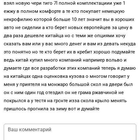
взял новую чери тиго 7l полной комплектациии уже 1
ежжу в полном комфорте а те кто покупает немецкую
некрофилию которой больше 10 лет значит вы в хороших
авто не сиделии а кто берет новых европейцев за цену в
два раза дешевле китайца но с теми же опциями хочу
сказать вам или у вас много денег и вам из девать некуда
это понятно но те кто берет их в кребит хорошо подумайте
ведь китай купил много компаний например вольво и
думаете где все разработки этих компаний теперь я думаю
на китайцах одна оценковка кузова о многом говорит у
меня у приятеля на монжаро большой скол на двери был
он с ним один год отездил он не грама ржавчиной не
покрылся а у тестя на грснте изза скола крыло менять
пришлось прогнила за зиму вот и думайте