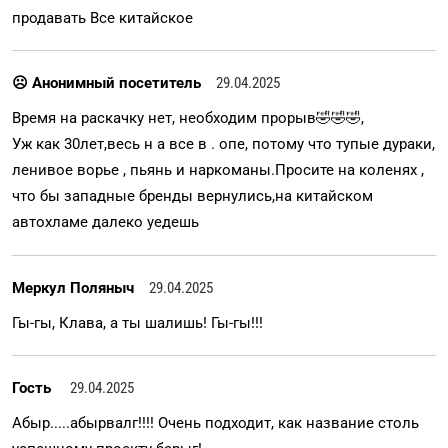
продавать Все китайское
☹ Анонимный посетитель
29.04.2025
Время на раскачку нет, необходим прорыв🤣🤣🤣,
Уж как 30лет,весь н а все в . опе, потому что тупые дураки,
ленивое ворье , пьянь и наркоманы.Просите на коленях ,
что бы западные бренды вернулись,на китайском
автохламе далеко уедешь
Меркул Поляныч
29.04.2025
Гы-гы, Клава, а ты шалишь! Гы-гы!!!
Гость
29.04.2025
Абыр.....абырвалг!!!! Очень подходит, как название столь