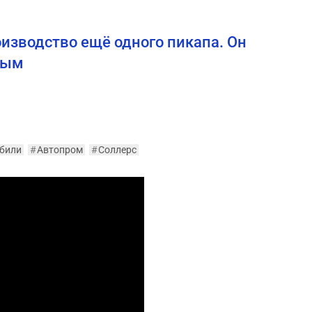
оизводство ещё одного пикапа. Он
вым
били
#
Автопром
#
Соллерс