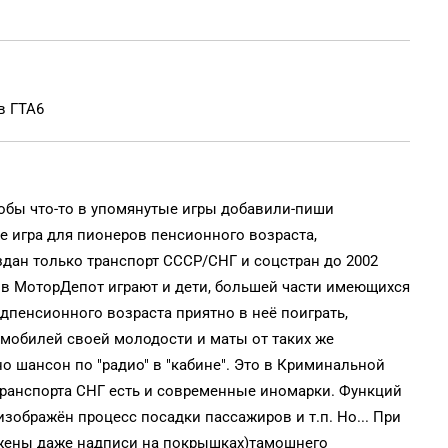
в ГТА6
обы что-то в упомянутые игры добавили-пиши
е игра для пионеров пенсионного возраста,
здан только транспорт СССР/СНГ и соцстран до 2002
ь в МоторДепот играют и дети, большей части имеющихся
едпенсионного возраста приятно в неё поиграть,
мобилей своей молодости и маты от таких же
чно шансон по "радио" в "кабине". Это в Криминальной
ранспорта СНГ есть и современные иномарки. Функций
 изображён процесс посадки пассажиров и т.п. Но... При
ажены даже надписи на покрышках)тамошнего