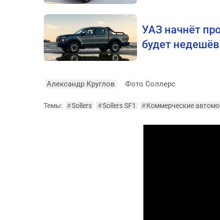
УАЗ начнёт пр
будет недешё
Александр Круглов
Фото Соллерс
Темы:
#
Sollers
#
Sollers SF1
#
Коммерческие автомо