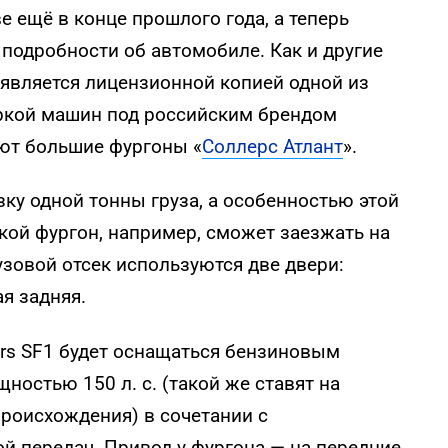
 ещё в конце прошлого года, а теперь
подробности об автомобиле. Как и другие
 является лицензионной копией одной из
ркой машин под российским брендом
ают большие фургоны «
Соллерс Атлант
».
зку одной тонны груза, а особенностью этой
кой фургон, например, сможет заезжать на
узовой отсек используются две двери:
я задняя.
ers SF1 будет оснащаться бензиновым
ностью 150 л. с. (такой же ставят на
происхождения) в сочетании с
й передач. Привод у фургона — на передние