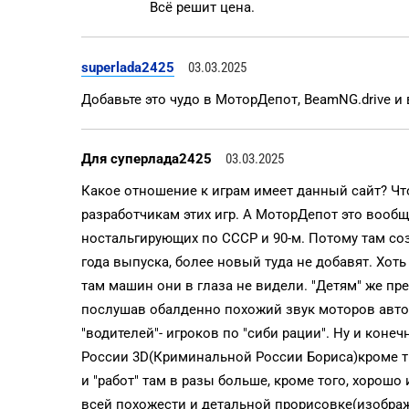
Всё решит цена.
superlada2425
03.03.2025
Добавьте это чудо в МоторДепот, BeamNG.drive и 
Для суперлада2425
03.03.2025
Какое отношение к играм имеет данный сайт? Чт
разработчикам этих игр. А МоторДепот это вообщ
ностальгирующих по СССР и 90-м. Потому там со
года выпуска, более новый туда не добавят. Хот
там машин они в глаза не видели. "Детям" же пр
послушав обалденно похожий звук моторов авто
"водителей"- игроков по "сиби рации". Ну и коне
России 3D(Криминальной России Бориса)кроме т
и "работ" там в разы больше, кроме того, хорошо
всей похожести и детальной прорисовке(изобр