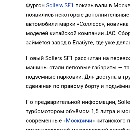
Фургон
Sollers SF1
показывали в Москве
появились некоторые дополнительные 
автомобили марки «Соллерс», новинка
моделей китайской компании JAC. Сбо
займётся завод в Елабуге, где уже дел
Новый Sollers SF1 рассчитан на перево
машины стали легковые габариты — та
подземные парковки. Для доступа в гр
сдвижная по правому борту и подъёмна
По предварительной информации, Soll
турбомотором объёмом 1,5 литра и мощ
современные «
Москвичи
» китайского 
пятиступенчатой механической коробко