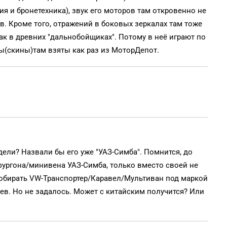
ия и бронетехника), звук его моторов там откровенно не
. Кроме того, отражений в боковых зеркалах там тоже
как в древних "дальнобойщиках". Потому в неё играют по
ы(скины)там взяты как раз из МоторДепот.
одели? Назвали бы его уже "УАЗ-Симба". Помнится, до
фургона/минивена УАЗ-Симба, только вместо своей не
обирать VW-Транспортер/Каравел/Мультиван под маркой
ев. Но не задалось. Может с китайским получится? Или