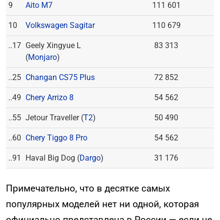
9
Aito M7
111 601
10
Volkswagen Sagitar
110 679
..17
Geely Xingyue L
83 313
(
Monjaro
)
..25
Changan CS75 Plus
72 852
..49
Chery Arrizo 8
54 562
..55
Jetour Traveller (
T2
)
50 490
..60
Chery Tiggo 8 Pro
54 562
..91
Haval Big Dog (
Dargo
)
31 176
Примечательно, что в десятке самых
популярных моделей нет ни одной, которая
официально представлена в России — если не