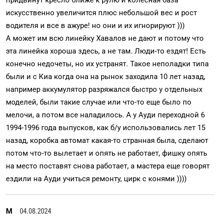
придвинут кресло ближе к рулю и колесная база
искусственно увеличится плюс небольшой вес и рост
водителя и все в ажуре! но они и их игнорируют )))
А может им всю линейку Хавалов не дают и потому что
эта линейка хороша здесь, а не там. Люди-то ездят! Есть
конечно недочеты, но их устранят. Такое неполадки типа
были и с Киа когда она на рынок заходила 10 лет назад,
например аккумулятор разряжался быстро у отдельных
моделей, были такие случае или что-то еще было по
мелочи, а потом все наладилось. А у Ауди переходной 6
1994-1996 года выпусков, как б/у использовались лет 15
назад, коробка автомат какая-то странная была, сделают
потом что-то вылетает и опять не работает, фишку опять
на место поставят снова работает, а мастера еще говорят
ездили на Ауди учиться ремонту, цирк с конями ))))
М
04.08.2024