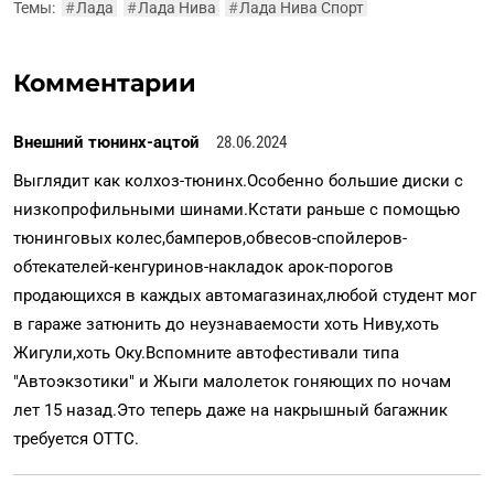
Темы:
#
Лада
#
Лада Нива
#
Лада Нива Спорт
Комментарии
Внешний тюнинх-ацтой
28.06.2024
Выглядит как колхоз-тюнинх.Особенно большие диски с
низкопрофильными шинами.Кстати раньше с помощью
тюнинговых колес,бамперов,обвесов-спойлеров-
обтекателей-кенгуринов-накладок арок-порогов
продающихся в каждых автомагазинах,любой студент мог
в гараже затюнить до неузнаваемости хоть Ниву,хоть
Жигули,хоть Оку.Вспомните автофестивали типа
"Автоэкзотики" и Жыги малолеток гоняющих по ночам
лет 15 назад.Это теперь даже на накрышный багажник
требуется ОТТС.