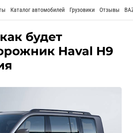
ты
Каталог автомобилей
Грузовики
Отзывы
BA
 как будет
орожник Haval H9
ия