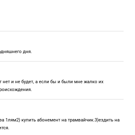
одняшнего дня.
г нет и не будет, а если бы и были мне жалко их
происхождения.
у за 1лям2) купить абонемент на трамвайчик.3)ездить на
ится.