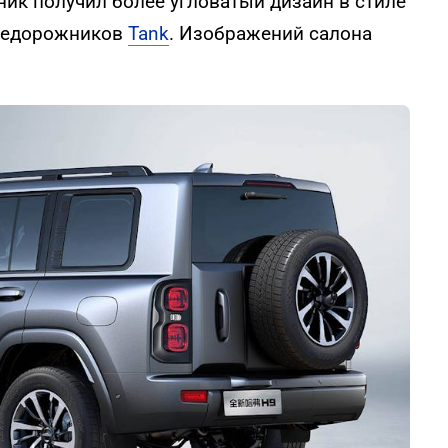
ник получил более угловатый дизайн в стиле
недорожников
Tank
. Изображений салона