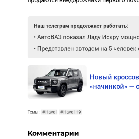
продаются внедорожники первого пок
Наш телеграм продолжает работать:
•
АвтоВАЗ показал Ладу Искру мощнос
•
Представлен автодом на 5 человек
Новый кроссове
«начинкой» — 
Темы:
#
Haval
#
Haval H9
Комментарии