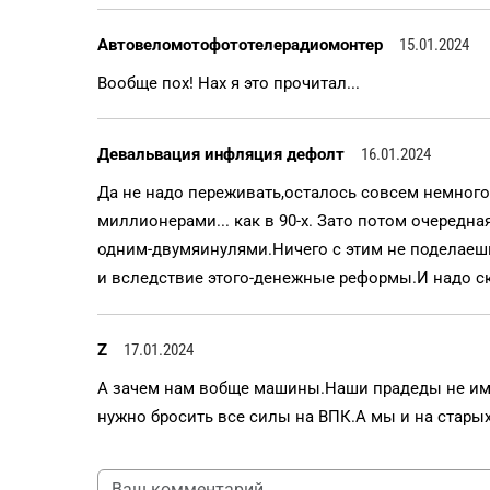
Автовеломотофототелерадиомонтер
15.01.2024
Вообще пох! Нах я это прочитал...
Девальвация инфляция дефолт
16.01.2024
Да не надо переживать,осталось совсем немного
миллионерами... как в 90-х. Зато потом очередн
одним-двумяинулями.Ничего с этим не поделае
и вследствие этого-денежные реформы.И надо ск
Z
17.01.2024
А зачем нам вобще машины.Наши прадеды не им
нужно бросить все силы на ВПК.А мы и на стары