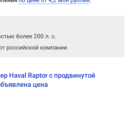
оления
по цене от 4,2 млн рублей
.
тью более 200 л. с.
 от российской компании
р Haval Raptor с продвинутой
объявлена цена