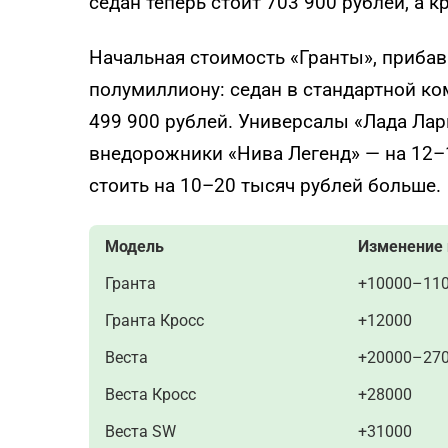
седан теперь стоит 703 900 рублей, а к
Начальная стоимость «Гранты», прибав
полумиллиону: седан в стандартной ко
499 900 рублей. Универсалы «Лада Лар
внедорожники «Нива Легенд» — на 12–1
стоить на 10–20 тысяч рублей больше.
Модель
Изменение 
Гранта
+10000–11
Гранта Кросс
+12000
Веста
+20000–27
Веста Кросс
+28000
Веста SW
+31000