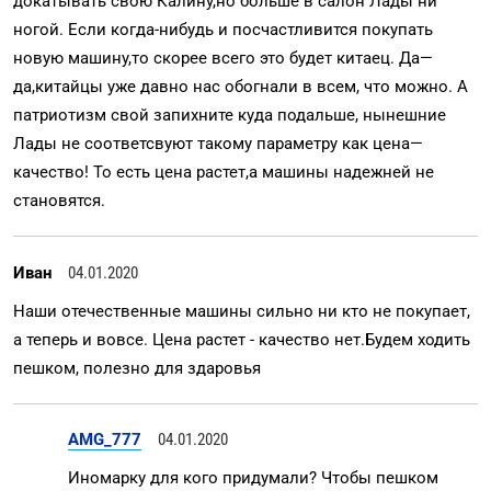
докатывать свою Калину,но больше в салон Лады ни
ногой. Если когда-нибудь и посчастливится покупать
новую машину,то скорее всего это будет китаец. Да—
да,китайцы уже давно нас обогнали в всем, что можно. А
патриотизм свой запихните куда подальше, нынешние
Лады не соответсвуют такому параметру как цена—
качество! То есть цена растет,а машины надежней не
становятся.
Иван
04.01.2020
Наши отечественные машины сильно ни кто не покупает,
а теперь и вовсе. Цена растет - качество нет.Будем ходить
пешком, полезно для здаровья
AMG_777
04.01.2020
Иномарку для кого придумали? Чтобы пешком