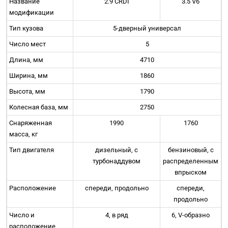
Название
2.9 CRDI
3.5 V6
модификации
Тип кузова
5-дверный универсал
Число мест
5
Длина, мм
4710
Ширина, мм
1860
Высота, мм
1790
Колесная база, мм
2750
Снаряженная
1990
1760
масса, кг
Тип двигателя
дизельный, с
бензиновый, с
турбонаддувом
распределенным
впрыском
Расположение
спереди, продольно
спереди,
продольно
Число и
4, в ряд
6, V-образно
расположение