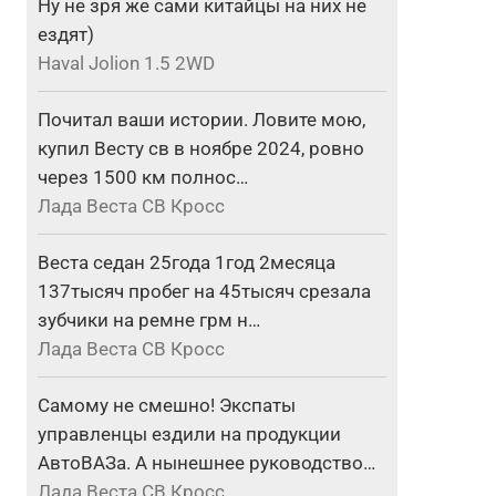
Ну не зря же сами китайцы на них не
ездят)
Haval Jolion 1.5 2WD
Почитал ваши истории. Ловите мою,
купил Весту св в ноябре 2024, ровно
через 1500 км полнос…
Лада Веста СВ Кросс
Веста седан 25года 1год 2месяца
137тысяч пробег на 45тысяч срезала
зубчики на ремне грм н…
Лада Веста СВ Кросс
Самому не смешно! Экспаты
управленцы ездили на продукции
АвтоВАЗа. А нынешнее руководство…
Лада Веста СВ Кросс