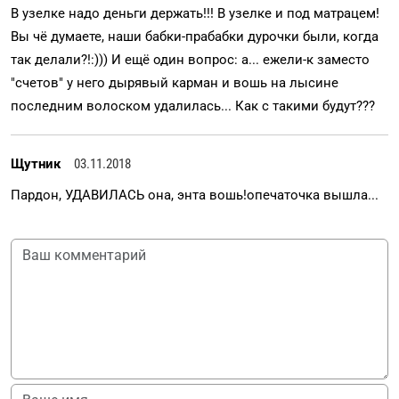
В узелке надо деньги держать!!! В узелке и под матрацем!
Вы чё думаете, наши бабки-прабабки дурочки были, когда
так делали?!:))) И ещё один вопрос: а... ежели-к заместо
"счетов" у него дырявый карман и вошь на лысине
последним волоском удалилась... Как с такими будут???
Щутник
03.11.2018
Пардон, УДАВИЛАСЬ она, энта вошь!опечаточка вышла...