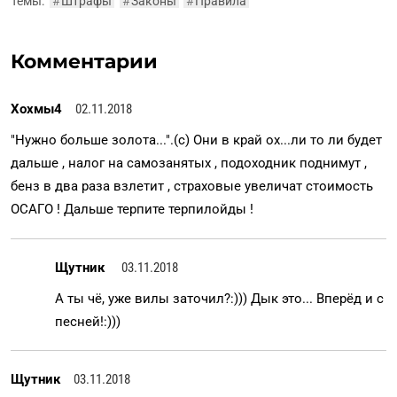
Темы:
#
Штрафы
#
Законы
#
Правила
Комментарии
Хохмы4
02.11.2018
"Нужно больше золота...".(c) Они в край ох...ли то ли будет
дальше , налог на самозанятых , подоходник поднимут ,
бенз в два раза взлетит , страховые увеличат стоимость
ОСАГО ! Дальше терпите терпилойды !
Щутник
03.11.2018
А ты чё, уже вилы заточил?:))) Дык это... Вперёд и с
песней!:)))
Щутник
03.11.2018