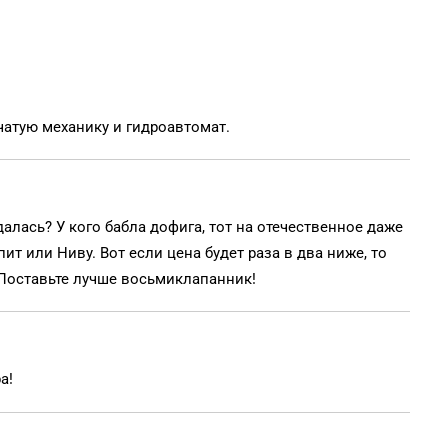
атую механику и гидроавтомат.
далась? У кого бабла дофига, тот на отечественное даже
упит или Ниву. Вот если цена будет раза в два ниже, то
 Поставьте лучше восьмиклапанник!
а!