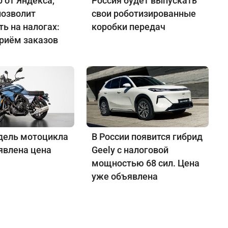
 от Яндекса,
Россия будет выпускать
позволит
свои роботизированные
ь на налогах:
коробки передач
приём заказов
дель мотоцикла
В России появится гибрид
явлена цена
Geely с налоговой
мощностью 68 сил. Цена
уже объявлена