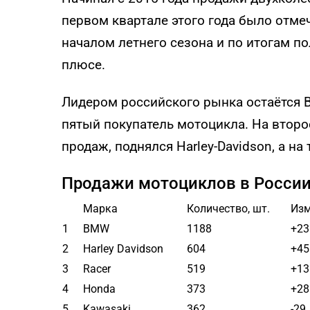
первом квартале этого года было отме
началом летнего сезона и по итогам п
плюсе.
Лидером российского рынка остаётся 
пятый покупатель мотоцикла. На второ
продаж, поднялся Harley-Davidson, а на
Продажи мотоциклов в России 
Марка
Количество, шт.
Изм
1
BMW
1188
+23
2
Harley Davidson
604
+45
3
Racer
519
+13
4
Honda
373
+28
5
Kawasaki
362
-29