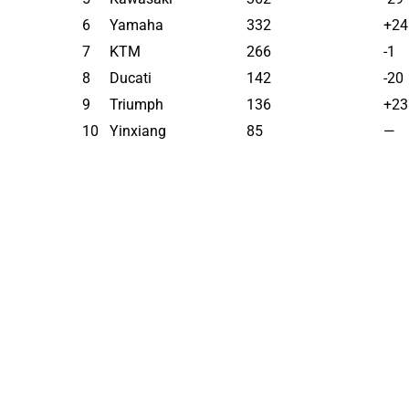
6
Yamaha
332
+24
7
KTM
266
-1
8
Ducati
142
-20
9
Triumph
136
+23
10
Yinxiang
85
—