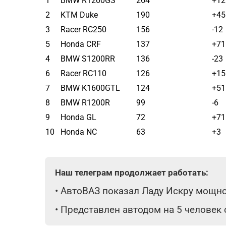
1
BMW R1200GS
264
+12
2
KTM Duke
190
+45
3
Racer RC250
156
-12
5
Honda CRF
137
+71
4
BMW S1200RR
136
-23
6
Racer RC110
126
+15
7
BMW K1600GTL
124
+51
8
BMW R1200R
99
-6
9
Honda GL
72
+71
10
Honda NC
63
+3
Наш телеграм продолжает работать:
•
АвтоВАЗ показал Ладу Искру мощнос
•
Представлен автодом на 5 человек