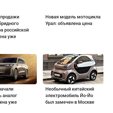
 продажи
Новая модель мотоцикла
бридного
Урал: объявлена цена
ра российской
ена уже
начали
Необычный китайский
ь аналог
электромобиль Йо-Йо
Цена уже
был замечен в Москве