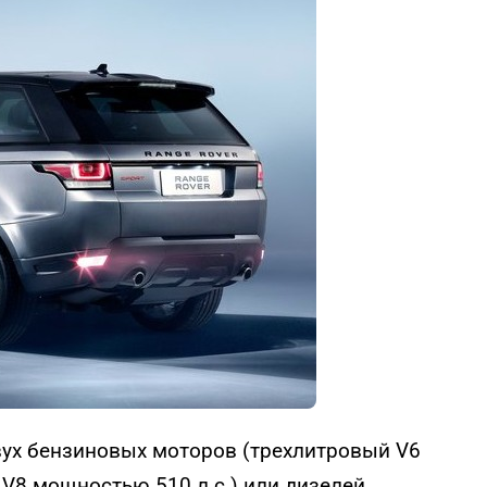
вух бензиновых моторов (трехлитровый V6
V8 мощностью 510 л.с.) или дизелей