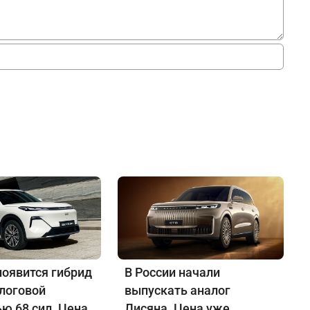
появится гибрид
В России начали
алоговой
выпускать аналог
ю 68 сил. Цена
Лисяна. Цена уже