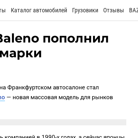
ты
Каталог автомобилей
Грузовики
Отзывы
BA
Baleno пополнил
 марки
 на Франкфуртском автосалоне стал
no
— новая массовая модель для рынков
 компанией в 1990-х годах, а сейчас японцы