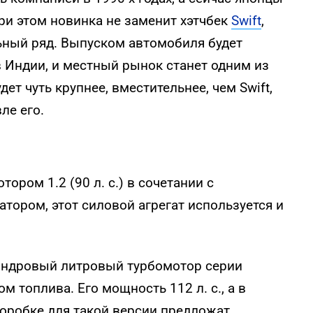
ри этом новинка не заменит хэтчбек
Swift
,
ьный ряд. Выпуском автомобиля будет
в Индии, и местный рынок станет одним из
ет чуть крупнее, вместительнее, чем Swift,
ле его.
ором 1.2 (90 л. с.) в сочетании с
тором, этот силовой агрегат используется и
индровый литровый турбомотор серии
м топлива. Его мощность 112 л. с., а в
оробке для такой версии предложат