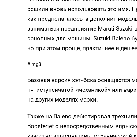
решили вновь использовать это имя. П
как предполагалось, а дополнит модел
заниматься предприятие Maruti Suzuki 
основных для машины. Suzuki Baleno буд
но при этом проще, практичнее и дешев
#img3::
Базовая версия хэтчбека оснащается мот
пятиступенчатой «механикой» или вариа
на других моделях марки.
Также на Baleno дебютировал трехцил
Boosterjet с непосредственным впрыско
качестве альтернативы механической к