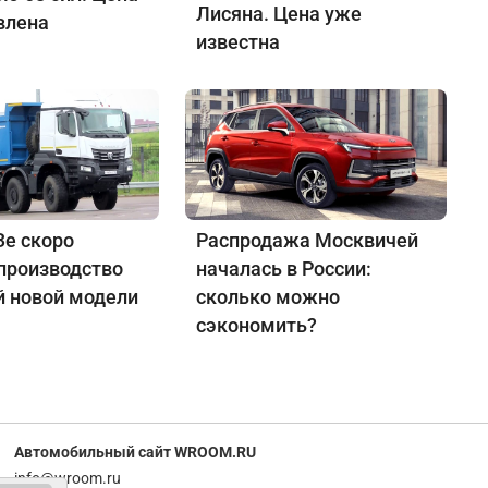
Лисяна. Цена уже
влена
известна
е скоро
Распродажа Москвичей
 производство
началась в России:
й новой модели
сколько можно
сэкономить?
Автомобильный сайт WROOM.RU
info@wroom.ru