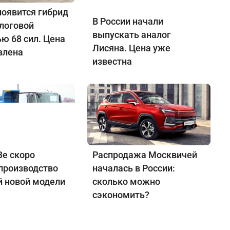
появится гибрид
В России начали
алоговой
выпускать аналог
ю 68 сил. Цена
Лисяна. Цена уже
влена
известна
е скоро
Распродажа Москвичей
 производство
началась в России:
й новой модели
сколько можно
сэкономить?