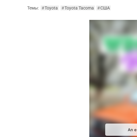
Темы:
#
Toyota
#
Toyota Tacoma
#
США