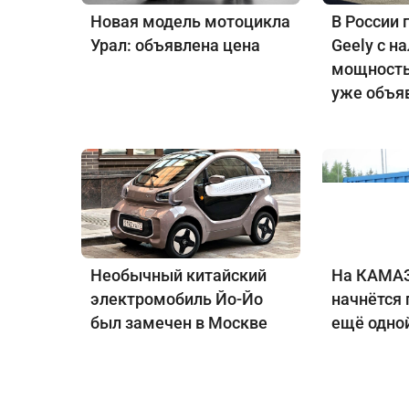
Новая модель мотоцикла
В России 
Урал: объявлена цена
Geely с н
мощность
уже объя
Необычный китайский
На КАМАЗ
электромобиль Йо-Йо
начнётся
был замечен в Москве
ещё одно