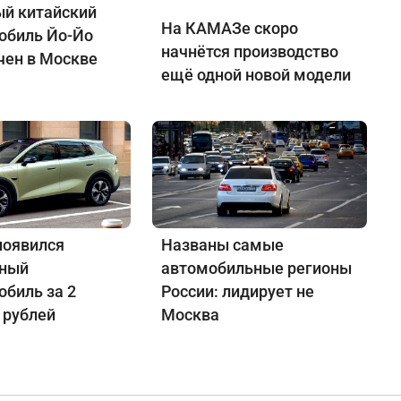
й китайский
На КАМАЗе скоро
обиль Йо-Йо
начнётся производство
чен в Москве
ещё одной новой модели
появился
Названы самые
нный
автомобильные регионы
обиль за 2
России: лидирует не
 рублей
Москва