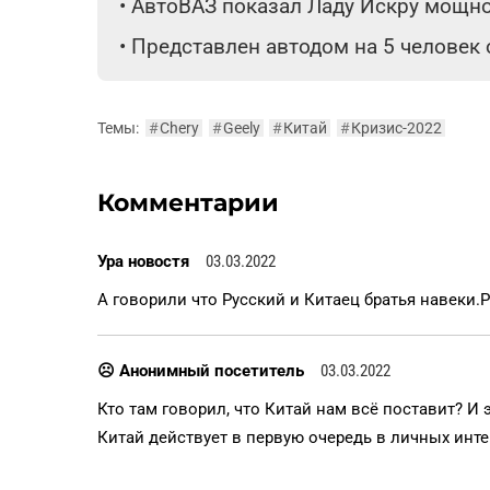
•
АвтоВАЗ показал Ладу Искру мощнос
•
Представлен автодом на 5 человек
Темы:
#
Chery
#
Geely
#
Китай
#
Кризис-2022
Комментарии
Ура новостя
03.03.2022
А говорили что Русский и Китаец братья навеки.Р
☹ Анонимный посетитель
03.03.2022
Кто там говорил, что Китай нам всё поставит? И эл
Китай действует в первую очередь в личных инте