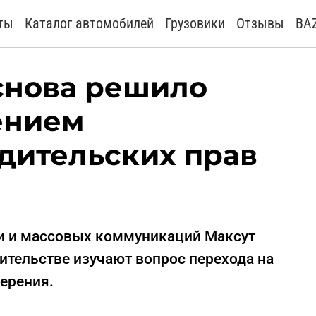
ты
Каталог автомобилей
Грузовики
Отзывы
BA
снова решило
ением
дительских прав
зи и массовых коммуникаций Максут
вительстве изучают вопрос перехода на
ерения.