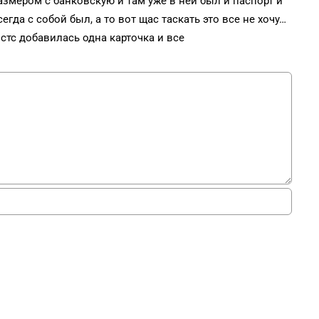
змером с банковскую и там уже в ней был и паспорт и
егда с собой был, а то вот щас таскать это все не хочу…
 стс добавилась одна карточка и все